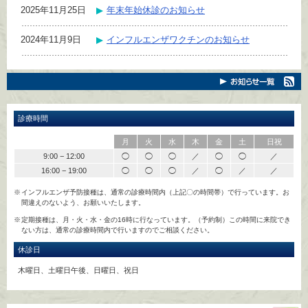
2025年11月25日
年末年始休診のお知らせ
2024年11月9日
インフルエンザワクチンのお知らせ
診療時間
月
火
水
木
金
土
日祝
9:00 − 12:00
◯
◯
◯
／
◯
◯
／
16:00 − 19:00
◯
◯
◯
／
◯
／
／
インフルエンザ予防接種は、通常の診療時間内（上記〇の時間帯）で行っています。お
間違えのないよう、お願いいたします。
定期接種は、月・火・水・金の16時に行なっています。（予約制）この時間に来院でき
ない方は、通常の診療時間内で行いますのでご相談ください。
休診日
木曜日、土曜日午後、日曜日、祝日