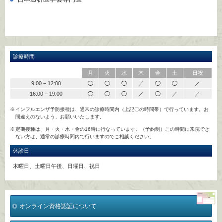
診療時間
月
火
水
木
金
土
日祝
9:00 − 12:00
◯
◯
◯
／
◯
◯
／
16:00 − 19:00
◯
◯
◯
／
◯
／
／
インフルエンザ予防接種は、通常の診療時間内（上記〇の時間帯）で行っています。お
間違えのないよう、お願いいたします。
定期接種は、月・火・水・金の16時に行なっています。（予約制）この時間に来院でき
ない方は、通常の診療時間内で行いますのでご相談ください。
休診日
木曜日、土曜日午後、日曜日、祝日
オンライン資格認証について