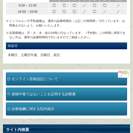
9:00 − 12:00
◯
◯
◯
／
◯
◯
／
16:00 − 19:00
◯
◯
◯
／
◯
／
／
インフルエンザ予防接種は、通常の診療時間内（上記〇の時間帯）で行っています。お
間違えのないよう、お願いいたします。
定期接種は、月・火・水・金の16時に行なっています。（予約制）この時間に来院でき
ない方は、通常の診療時間内で行いますのでご相談ください。
休診日
木曜日、土曜日午後、日曜日、祝日
オンライン資格認証について
薬物中毒ではないことを証明する診断書
診療報酬に関する院内掲示
サイト内検索