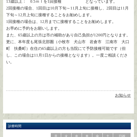
13歳以上： 0.5ｍｌを1回接種
となっています。
2回接種の場合、1回目は10月下旬～11月上旬に接種し、2回目は11月
下旬～12月上旬に接種することをお勧めします。
1回接種の場合は、12月までに接種することをお勧めします。
お早めに予約をお願いします。
また、65歳以上の方は市の補助があり自己負担が1200円となります。
更に、本年度も尾張北部圏（小牧市 犬山市 岩倉市 江南市 大口
町 扶桑町）在住の65歳以上の方も当院にて予防接種可能です（但
し、この場合は11月1日からの接種となります）。一度ご相談くださ
い。
お知らせ
診療時間
月
火
水
木
金
土
日祝