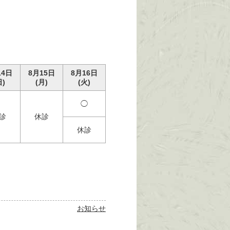
14日
8月15日
8月16日
日)
(月)
(火)
◯
診
休診
休診
お知らせ