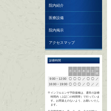
院内紹介
医療設備
院内掲示
アクセスマップ
診療時間
日
月
火
水
木
金
土
祝
9:00 − 12:00
◯
◯
◯
／
◯
◯
／
16:00 − 19:00
◯
◯
◯
／
◯
／
／
インフルエンザ予防接種は、通常の診療
時間内（上記〇の時間帯）で行っていま
す。お間違えのないよう、お願いいたし
ます。